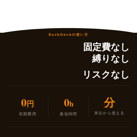
BackDeskの使い方
固定費なし
縛りなし
リスクなし
0
0
分
円
h
単位から使える
初期費用
最低時間