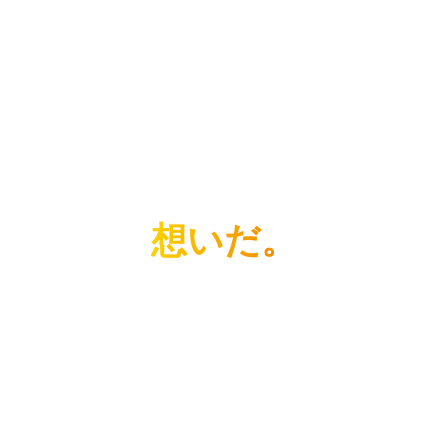
効率じゃない。
想いだ。
スキルは後から
でも想いは簡単には育ちません
誰かの役に立ちたい。支える仕事がしたい。前向