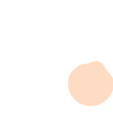
きに働きたい。
そんな気持ちを、私たちは大切にします。
一緒に、
育てよう