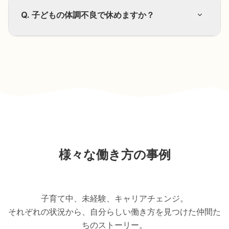
A.
月数時間からでも可能です。あなたのライフス
Q.
子どもの体調不良で休めますか？
タイルに合わせて、無理のない範囲で働けます。
A.
チーム体制でフォローしますので、安心してく
ださい。急な休みにも対応できる体制を整えてい
ます。
様々な働き方の事例
子育て中、未経験、キャリアチェンジ。
それぞれの状況から、自分らしい働き方を見つけた仲間た
ちのストーリー。